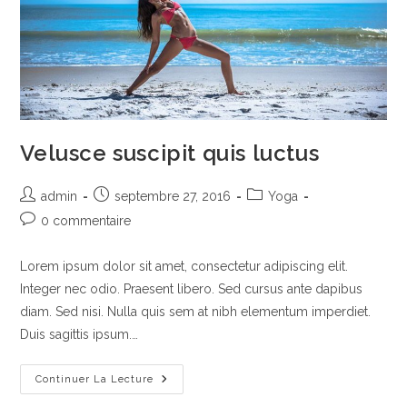
Velusce suscipit quis luctus
Auteur/autrice
Publication
Post
admin
septembre 27, 2016
Yoga
de
publiée :
category:
Commentaires
0 commentaire
la
de
publication :
la
Lorem ipsum dolor sit amet, consectetur adipiscing elit.
publication :
Integer nec odio. Praesent libero. Sed cursus ante dapibus
diam. Sed nisi. Nulla quis sem at nibh elementum imperdiet.
Duis sagittis ipsum.…
Velusce
Continuer La Lecture
Suscipit
Quis