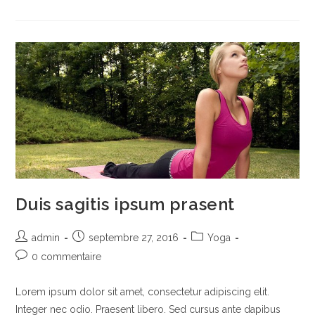
An
Cursus
Duis sagitis ipsum prasent
Auteur/autrice
Publication
Post
admin
septembre 27, 2016
Yoga
de
publiée :
category:
Commentaires
0 commentaire
la
de
publication :
la
Lorem ipsum dolor sit amet, consectetur adipiscing elit.
publication :
Integer nec odio. Praesent libero. Sed cursus ante dapibus