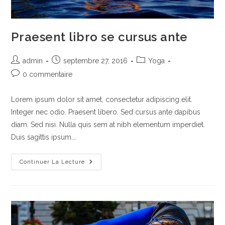
Praesent libro se cursus ante
Auteur/autrice
Publication
Post
admin
septembre 27, 2016
Yoga
de
publiée :
category:
Commentaires
0 commentaire
la
de
publication :
la
Lorem ipsum dolor sit amet, consectetur adipiscing elit.
publication :
Integer nec odio. Praesent libero. Sed cursus ante dapibus
diam. Sed nisi. Nulla quis sem at nibh elementum imperdiet.
Duis sagittis ipsum.…
Praesent
Continuer La Lecture
Libro
Se
Cursus
Ante