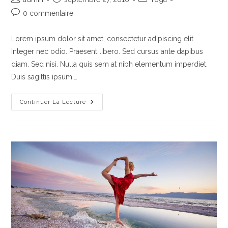
de
publiée :
category:
Commentaires
0 commentaire
la
de
publication :
la
Lorem ipsum dolor sit amet, consectetur adipiscing elit.
publication :
Integer nec odio. Praesent libero. Sed cursus ante dapibus
diam. Sed nisi. Nulla quis sem at nibh elementum imperdiet.
Duis sagittis ipsum.…
Tortor
Continuer La Lecture
Neque
Adpiscing
Diam