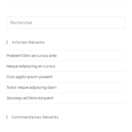
Luctus
Pre
Es
to
clo
Articles Récents
the
Praesent libro se cursus ante
sea
pan
Neque adipiscing an cursus
Duis sagitis ipsum prasent
Tortor neque adpiscing diam
Sociosqu ad litora torquent
Commentaires Récents