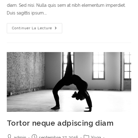
diam. Sed nisi. Nulla quis sem at nibh elementum imperdiet.
Duis sagittis ipsum.…
Duis
Continuer La Lecture
Sagitis
Ipsum
Prasent
Tortor neque adpiscing diam
Auteur/autrice
Publication
Post
admin
septembre 27, 2016
Yoga