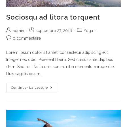
Sociosqu ad litora torquent
Auteur/autrice
Publication
Post
admin
septembre 27, 2016
Yoga
de
publiée :
category:
Commentaires
0 commentaire
la
de
publication :
la
Lorem ipsum dolor sit amet, consectetur adipiscing elit.
publication :
Integer nec odio. Praesent libero. Sed cursus ante dapibus
diam. Sed nisi. Nulla quis sem at nibh elementum imperdiet.
Duis sagittis ipsum.…
Sociosqu
Continuer La Lecture
Ad
Litora
Torquent