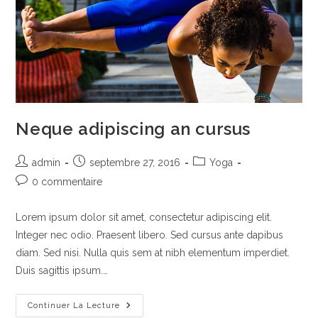
Neque adipiscing an cursus
Auteur/autrice
Publication
Post
admin
septembre 27, 2016
Yoga
de
publiée :
category:
Commentaires
0 commentaire
la
de
publication :
la
Lorem ipsum dolor sit amet, consectetur adipiscing elit.
publication :
Integer nec odio. Praesent libero. Sed cursus ante dapibus
diam. Sed nisi. Nulla quis sem at nibh elementum imperdiet.
Duis sagittis ipsum.…
Neque
Continuer La Lecture
Adipiscing